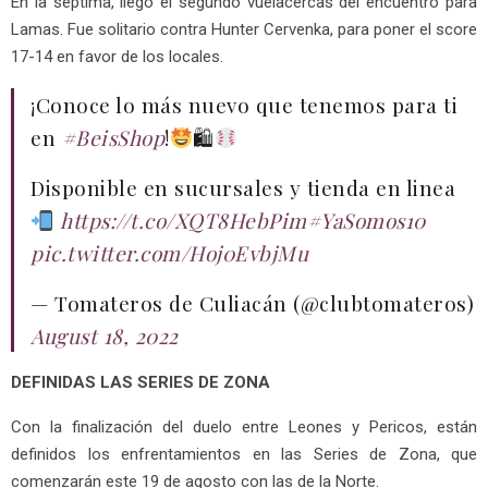
En la séptima, llegó el segundo vuelacercas del encuentro para
Lamas. Fue solitario contra Hunter Cervenka, para poner el score
17-14 en favor de los locales.
¡Conoce lo más nuevo que tenemos para ti
en
#BeisShop
!
🛍
Disponible en sucursales y tienda en linea
https://t.co/XQT8HebPim
#YaSomos10
pic.twitter.com/Hoj0EvbjMu
— Tomateros de Culiacán (@clubtomateros)
August 18, 2022
DEFINIDAS LAS SERIES DE ZONA
Con la finalización del duelo entre Leones y Pericos, están
definidos los enfrentamientos en las Series de Zona, que
comenzarán este 19 de agosto con las de la Norte.