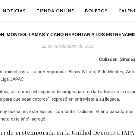
NOTICIAS
TIENDA ONLINE
BOLETOS
CALEN
ON, MONTES, LAMAS Y CANO REPORTAN A LOS ENTRENAMI
22 de septiembre de 2022
Culiacán, Sinalo
os miembros a su pretemporada. Alexis Wilson, Aldo Montes, Anto
a Liga JAPAC.
ítulo, así como del segundo bicampeonato en la historia de la organ
 para que sean catorce”, expresó en entrevista a su llegada.
muy buena, en este equipo, con tanta tradición. El año pasado no
onato este año”, agregó.
 13 de pretemporada en la Unidad Deportiva JAPA