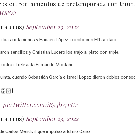
ros enfrentamientos de pretemporada con triunfo
NMSFZ1
omateros)
September 23, 2022
 dos anotaciones y Hansen López lo imitó con HR solitario.
on sencillos y Christian Lucero los trajo al plato con triple.
a contra el relevista Fernando Montaño.
a quinta, cuando Sebastián García e Israel López dieron dobles consec
👏🏻!

pic.twitter.com/jB5qb77nUr
omateros)
September 23, 2022
de Carlos Mendívil, que impulsó a Ichiro Cano.