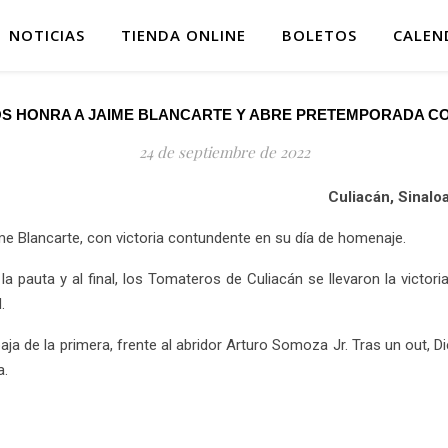
NOTICIAS
TIENDA ONLINE
BOLETOS
CALEN
S HONRA A JAIME BLANCARTE Y ABRE PRETEMPORADA CO
24 de septiembre de 2022
Culiacán, Sinalo
ime Blancarte, con victoria contundente en su día de homenaje.
la pauta y al final, los Tomateros de Culiacán se llevaron la victori
.
e baja de la primera, frente al abridor Arturo Somoza Jr. Tras un out,
a.