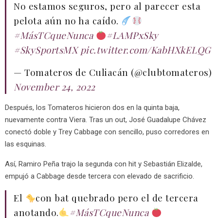
No estamos seguros, pero al parecer esta
pelota aún no ha caído.
#MásTCqueNunca
#LAMPxSky
#SkySportsMX
pic.twitter.com/KabHXkELQG
— Tomateros de Culiacán (@clubtomateros)
November 24, 2022
Después, los Tomateros hicieron dos en la quinta baja,
nuevamente contra Viera. Tras un out, José Guadalupe Chávez
conectó doble y Trey Cabbage con sencillo, puso corredores en
las esquinas.
Así, Ramiro Peña trajo la segunda con hit y Sebastián Elizalde,
empujó a Cabbage desde tercera con elevado de sacrificio.
El
con bat quebrado pero el de tercera
anotando.
#MásTCqueNunca