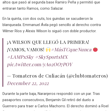
altos que pasó al segunda base Ramiro Peña y permitió que
entraran tanto Ramos, como Salazar.
En la quinta, con dos outs, los guindas se sacudieron la
blanqueada. Emmanuel Ávila pegó sencillo al derecho contra
Wilmer Ríos y Alexis Wilson lo siguió con doble productor.
¡A WILSON QUE LLEGÓ LA PRIMERA!
¡VAMOS, VAMOS!
#MásTCqueNunca
#LAMPxSky
#SkySportsMX
pic.twitter.com/yAo2OO7POY
— Tomateros de Culiacán (@clubtomateros)
December 22, 2022
Durante la parte baja, Naranjeros respondió con un par. Tras
pasaportes consecutivos, Benjamín Gil retiró del duelo a
Guerrero para traer a Carlos Machorro. El derecho dominó a Roel