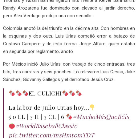
Thomas y Austin Barnes ligaron hits frente a Reiver Sanmartín.
Randy Arozarena fue dominado con elevado al jardín derecho,
pero Alex Verdugo produjo una con sencillo.
Colombia anotó la del triunfo en la décima alta. Con hombres en
la esquinas y dos outs, Luis Urías cometió error a batazo de
Gustavo Campero y de esta forma, Jorge Alfaro, quien estaba
en segunda por reglamento, anotó.
Por México inició Julio Urías, con trabajo de cinco entradas, tres
hits, tres carreras y seis ponches. Lo relevaron Luis Cessa, Jake
Sánchez, Giovanny Gallegos y el derrotado Jesús Cruz.
EL CULICHI
La labor de Julio Urías hoy…
5.0 EL | 3 H | 3 CL | 6
#MuchoMásQueBéis
#WorldBaseballClassic
pic.twitter.com/msHmt0mTDT