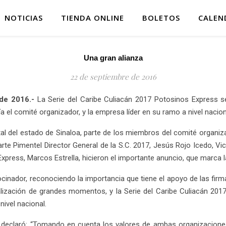
NOTICIAS
TIENDA ONLINE
BOLETOS
CALEN
Una gran alianza
22 de septiembre de 2016
 de 2016.-
La Serie del Caribe Culiacán 2017 Potosinos Express ser
ía el comité organizador, y la empresa líder en su ramo a nivel nacion
tal del estado de Sinaloa, parte de los miembros del comité organi
rte Pimentel Director General de la S.C. 2017, Jesús Rojo Icedo, Vi
press, Marcos Estrella, hicieron el importante anuncio, que marca la
cinador, reconociendo la importancia que tiene el apoyo de las fir
lización de grandes momentos, y la Serie del Caribe Culiacán 2017
nivel nacional.
s declaró: “Tomando en cuenta los valores de ambas organizacion