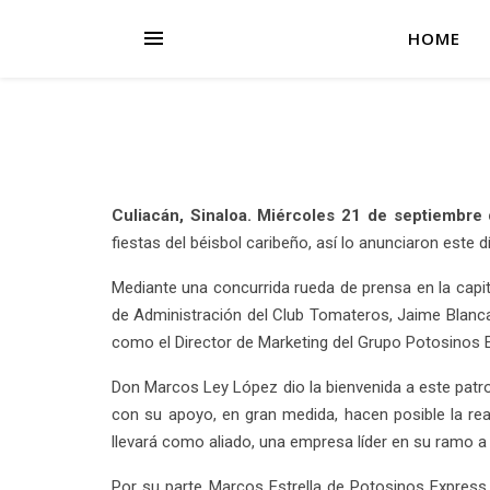
HOME
Culiacán, Sinaloa. Miércoles 21 de septiembre
fiestas del béisbol caribeño, así lo anunciaron este d
Mediante una concurrida rueda de prensa en la capi
de Administración del Club Tomateros, Jaime Blanca
como el Director de Marketing del Grupo Potosinos Ex
Don Marcos Ley López dio la bienvenida a este patro
con su apoyo, en gran medida, hacen posible la rea
llevará como aliado, una empresa líder en su ramo a 
Por su parte Marcos Estrella de Potosinos Expres