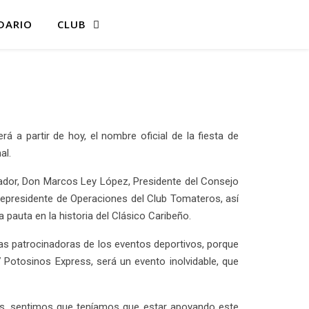
DARIO
CLUB
á a partir de hoy, el nombre oficial de la fiesta de
al.
zador, Don Marcos Ley López, Presidente del Consejo
cepresidente de Operaciones del Club Tomateros, así
 pauta en la historia del Clásico Caribeño.
mas patrocinadoras de los eventos deportivos, porque
 Potosinos Express, será un evento inolvidable, que
es, sentimos que teníamos que estar apoyando este