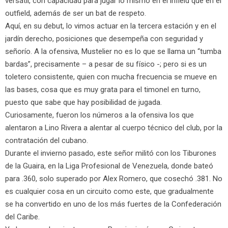
versátil, con capacidad para jugar lo mismo en el infield que en el
outfield, además de ser un bat de respeto.
Aquí, en su debut, lo vimos actuar en la tercera estación y en el
jardín derecho, posiciones que desempeña con seguridad y
señorío. A la ofensiva, Mustelier no es lo que se llama un “tumba
bardas”, precisamente – a pesar de su físico -; pero si es un
toletero consistente, quien con mucha frecuencia se mueve en
las bases, cosa que es muy grata para el timonel en turno,
puesto que sabe que hay posibilidad de jugada.
Curiosamente, fueron los números a la ofensiva los que
alentaron a Lino Rivera a alentar al cuerpo técnico del club, por la
contratación del cubano.
Durante el invierno pasado, este señor militó con los Tiburones
de la Guaira, en la Liga Profesional de Venezuela, donde bateó
para .360, solo superado por Alex Romero, que cosechó .381. No
es cualquier cosa en un circuito como este, que gradualmente
se ha convertido en uno de los más fuertes de la Confederación
del Caribe.