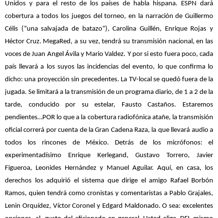
Unidos y para el resto de los países de habla hispana. ESPN dará
cobertura a todos los juegos del torneo, en la narración de Guillermo
Célis (“una salvajada de batazo”), Carolina Guillén, Enrique Rojas y
Héctor Cruz. MegaRed, a su vez, tendrá su transmisión nacional, en las
voces de Juan Angel Ávila y Mario Valdez. Y por si esto fuera poco, cada
país llevará a los suyos las incidencias del evento, lo que confirma lo
dicho: una proyección sin precedentes. La TV-local se quedó fuera de la
jugada. Se limitará a la transmisión de un programa diario, de 1 a 2 de la
tarde, conducido por su estelar, Fausto Castaños. Estaremos
pendientes…POR lo que a la cobertura radiofónica atañe, la transmisión
oficial correrá por cuenta de la Gran Cadena Raza, la que llevará audio a
todos los rincones de México. Detrás de los micrófonos: el
experimentadísimo Enrique Kerlegand, Gustavo Torrero, Javier
Figueroa, Leonides Hernández y Manuel Aguilar. Aquí, en casa, los
derechos los adquirió el sistema que dirige el amigo Rafael Borbón
Ramos, quien tendrá como cronistas y comentaristas a Pablo Grajales,
Lenin Orquídez, Víctor Coronel y Edgard Maldonado. O sea: excelentes