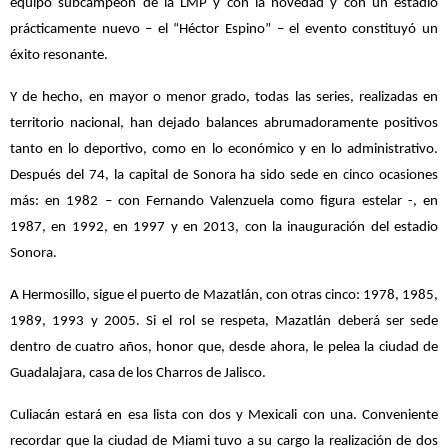
equipo subcampeón de la LMP y con la novedad y con un estadio
prácticamente nuevo – el “Héctor Espino” – el evento constituyó un
éxito resonante.
Y de hecho, en mayor o menor grado, todas las series, realizadas en
territorio nacional, han dejado balances abrumadoramente positivos
tanto en lo deportivo, como en lo económico y en lo administrativo.
Después del 74, la capital de Sonora ha sido sede en cinco ocasiones
más: en 1982 – con Fernando Valenzuela como figura estelar -, en
1987, en 1992, en 1997 y en 2013, con la inauguración del estadio
Sonora.
A Hermosillo, sigue el puerto de Mazatlán, con otras cinco: 1978, 1985,
1989, 1993 y 2005. Si el rol se respeta, Mazatlán deberá ser sede
dentro de cuatro años, honor que, desde ahora, le pelea la ciudad de
Guadalajara, casa de los Charros de Jalisco.
Culiacán estará en esa lista con dos y Mexicali con una. Conveniente
recordar que la ciudad de Miami tuvo a su cargo la realización de dos