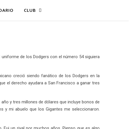
DARIO
CLUB
 uniforme de los Dodgers con el número 54 siguiera
xicano creció siendo fanático de los Dodgers en la
 que el derecho ayudara a San Francisco a ganar tres
 año y tres millones de dólares que incluye bonos de
res y mi abuelo que los Gigantes me seleccionaron.
o. Fui un rival por muchos años. Pienso que es algo