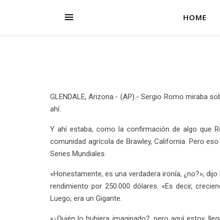
HOME
GLENDALE, Arizona.- (AP).- Sergio Romo miraba sob
ahí.
Y ahí estaba, como la confirmación de algo que Ro
comunidad agrícola de Brawley, California. Pero eso
Series Mundiales.
«Honestamente, es una verdadera ironía, ¿no?», dijo
rendimiento por 250.000 dólares. «Es decir, creci
Luego, era un Gigante.
«¿Quién lo hubiera imaginado?, pero aquí estoy, ll