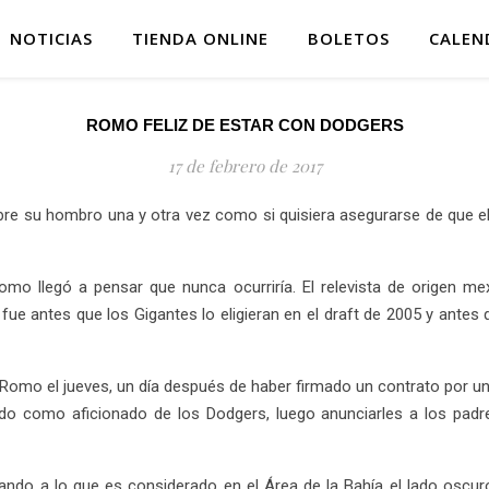
NOTICIAS
TIENDA ONLINE
BOLETOS
CALEN
ROMO FELIZ DE ESTAR CON DODGERS
17 de febrero de 2017
re su hombro una y otra vez como si quisiera asegurarse de que el
mo llegó a pensar que nunca ocurriría. El relevista de origen me
 fue antes que los Gigantes lo eligieran en el draft de 2005 y antes
 Romo el jueves, un día después de haber firmado un contrato por un
endo como aficionado de los Dodgers, luego anunciarles a los pad
egando a lo que es considerado en el Área de la Bahía el lado oscur