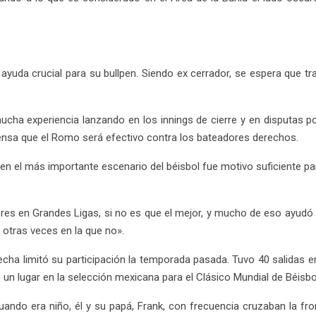
yuda crucial para su bullpen. Siendo ex cerrador, se espera que tra
cha experiencia lanzando en los innings de cierre y en disputas po
ensa que el Romo será efectivo contra los bateadores derechos.
en el más importante escenario del béisbol fue motivo suficiente p
ores en Grandes Ligas, si no es que el mejor, y mucho de eso ayudó
 otras veces en la que no».
ha limitó su participación la temporada pasada. Tuvo 40 salidas en
e un lugar en la selección mexicana para el Clásico Mundial de Béisbo
ando era niño, él y su papá, Frank, con frecuencia cruzaban la fro