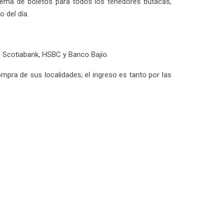
ema de boletos para todos los tenedores butacas,
o del día.
 Scotiabank, HSBC y Banco Bajío.
mpra de sus localidades; el ingreso es tanto por las