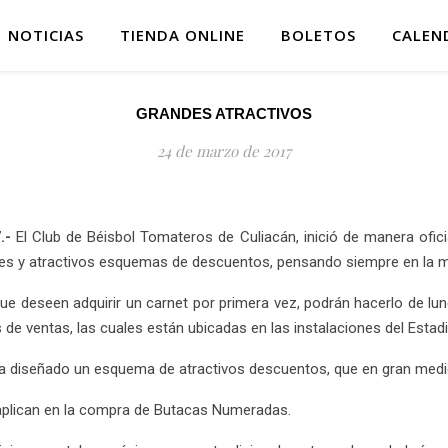
NOTICIAS
TIENDA ONLINE
BOLETOS
CALEN
GRANDES ATRACTIVOS
24 de marzo de 2017
.-
El Club de Béisbol Tomateros de Culiacán, inició de manera ofic
tes y atractivos esquemas de descuentos, pensando siempre en la me
e deseen adquirir un carnet por primera vez, podrán hacerlo de lune
s de ventas, las cuales están ubicadas en las instalaciones del Esta
a diseñado un esquema de atractivos descuentos, que en gran medid
plican en la compra de Butacas Numeradas.