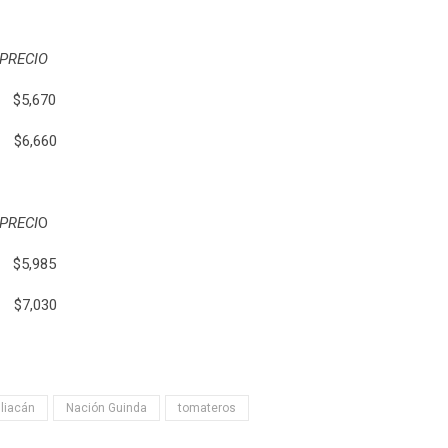
ECIO
$5,670
6,660
ECI
O
5,985
7,030
liacán
Nación Guinda
tomateros