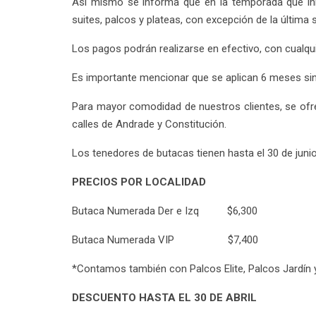
Así mismo se informa que en la temporada que in
suites, palcos y plateas, con excepción de la última se
Los pagos podrán realizarse en efectivo, con cualqui
Es importante mencionar que se aplican 6 meses sin
Para mayor comodidad de nuestros clientes, se ofrec
calles de Andrade y Constitución.
Los tenedores de butacas tienen hasta el 30 de juni
PRECIOS POR LOCALIDAD
Butaca Numerada Der e Izq $6,300
Butaca Numerada VIP $7,400
*Contamos también con Palcos Elite, Palcos Jardín y
DESCUENTO HASTA EL 30 DE ABRIL