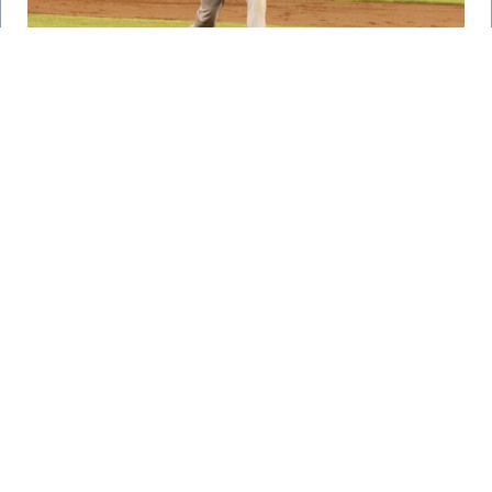
TOMATEROS SACAN LA CASTA
LEER MÁS
ENTRADAS ANTERIORES
Información
Club de Béisbol Tomateros de Culiacán.