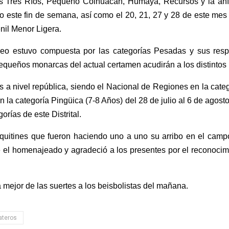
as Tres Ríos, Pequeño Colhuacan, Humaya, Recursos y la anfi
o este fin de semana, así como el 20, 21, 27 y 28 de este mes 
enil Menor Ligera.
eo estuvo compuesta por las categorías Pesadas y sus resp
ueños monarcas del actual certamen acudirán a los distintos n
 a nivel república, siendo el Nacional de Regiones en la categ
n la categoría Pingüica (7-8 Años) del 28 de julio al 6 de agost
rías de este Distrital.
quitines que fueron haciendo uno a uno su arribo en el camp
 el homenajeado y agradeció a los presentes por el reconocimien
 mejor de las suertes a los beisbolistas del mañana.
ateros