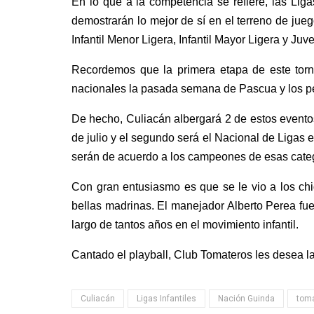
En lo que a la competencia se refiere, las Lig
demostrarán lo mejor de sí en el terreno de jueg
Infantil Menor Ligera, Infantil Mayor Ligera y Juv
Recordemos que la primera etapa de este torn
nacionales la pasada semana de Pascua y los peq
De hecho, Culiacán albergará 2 de estos eventos
de julio y el segundo será el Nacional de Ligas e
serán de acuerdo a los campeones de esas catego
Con gran entusiasmo es que se le vio a los chi
bellas madrinas. El manejador Alberto Perea fue
largo de tantos años en el movimiento infantil.
Cantado el playball, Club Tomateros les desea la
Culiacán
Ligas Infantiles
Nación Guinda
tom