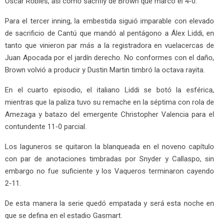
Óscar Robles, así como sacrifly de Brown que marcó el 4-0.
Para el tercer inning, la embestida siguió imparable con elevado
de sacrificio de Cantú que mandó al pentágono a Álex Liddi, en
tanto que vinieron par más a la registradora en vuelacercas de
Juan Apocada por el jardín derecho. No conformes con el daño,
Brown volvió a producir y Dustin Martin timbró la octava rayita.
En el cuarto episodio, el italiano Liddi se botó la esférica,
mientras que la paliza tuvo su remache en la séptima con rola de
Amezaga y batazo del emergente Christopher Valencia para el
contundente 11-0 parcial.
Los laguneros se quitaron la blanqueada en el noveno capítulo
con par de anotaciones timbradas por Snyder y Callaspo, sin
embargo no fue suficiente y los Vaqueros terminaron cayendo
2-11.
De esta manera la serie quedó empatada y será esta noche en
que se defina en el estadio Gasmart.