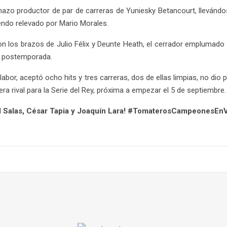
nazo productor de par de carreras de Yuniesky Betancourt, llevánd
iendo relevado por Mario Morales.
n los brazos de Julio Félix y Deunte Heath, el cerrador emplumado c
la postemporada.
 labor, aceptó ocho hits y tres carreras, dos de ellas limpias, no di
a rival para la Serie del Rey, próxima a empezar el 5 de septiembre.
el Salas, César Tapia y Joaquín Lara! #TomaterosCampeonesEn