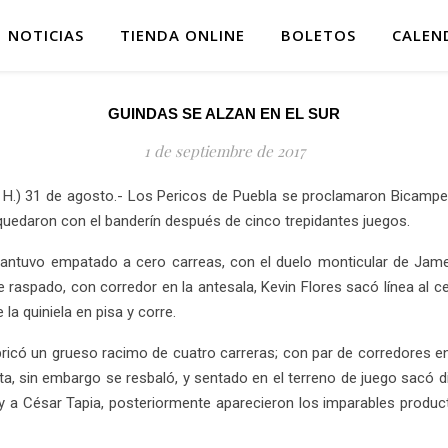
NOTICIAS
TIENDA ONLINE
BOLETOS
CALEN
GUINDAS SE ALZAN EN EL SUR
1 de septiembre de 2017
H.) 31 de agosto.- Los Pericos de Puebla se proclamaron Bicampeon
quedaron con el banderín después de cinco trepidantes juegos.
mantuvo empatado a cero carreas, con el duelo monticular de James
raspado, con corredor en la antesala, Kevin Flores sacó línea al cen
la quiniela en pisa y corre.
bricó un grueso racimo de cuatro carreras; con par de corredores e
ota, sin embargo se resbaló, y sentado en el terreno de juego sacó d
z y a César Tapia, posteriormente aparecieron los imparables produc