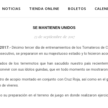
NOTICIAS
TIENDA ONLINE
BOLETOS
CALEN
SE MANTIENEN UNIDOS
23 de septiembre de 2017
 2017.-
Décimo tercer día de entrenamientos de los Tomateros de Cu
secutivo, se prepararon en su majestuoso estadio y lo hicieron aco
dos de los terremotos que han sacudido nuestro país recienteme
convivir con sus ídolos guindas, que en todo momento se mostraron 
tro de acopio montado en conjunto con Cruz Roja, así como en el gra
 de víveres.
o su preparación en el terreno de juego en donde realizaron ejercic