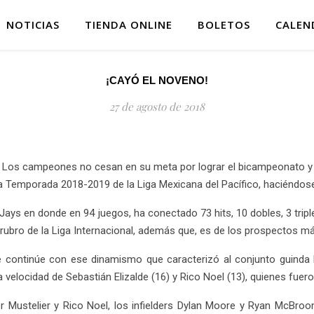
NOTICIAS
TIENDA ONLINE
BOLETOS
CALEN
¡CAYÓ EL NOVENO!
27 de agosto de 2018
Los campeones no cesan en su meta por lograr el bicampeonato y 
 Temporada 2018-2019 de la Liga Mexicana del Pacífico, haciéndose 
e Jays en donde en 94 juegos, ha conectado 73 hits, 10 dobles, 3 tri
 rubro de la Liga Internacional, además que, es de los prospectos m
e continúe con ese dinamismo que caracterizó al conjunto guinda 
la velocidad de Sebastián Elizalde (16) y Rico Noel (13), quienes fue
er Mustelier y Rico Noel, los infielders Dylan Moore y Ryan McBr