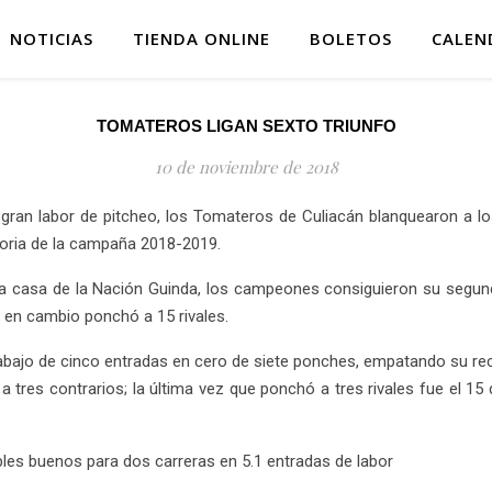
NOTICIAS
TIENDA ONLINE
BOLETOS
CALEN
TOMATEROS LIGAN SEXTO TRIUNFO
10 de noviembre de 2018
 gran labor de pitcheo, los Tomateros de Culiacán blanquearon a lo
ctoria de la campaña 2018-2019.
 la casa de la Nación Guinda, los campeones consiguieron su segu
 en cambio ponchó a 15 rivales.
abajo de cinco entradas en cero de siete ponches, empatando su reco
a tres contrarios; la última vez que ponchó a tres rivales fue el 1
bles buenos para dos carreras en 5.1 entradas de labor