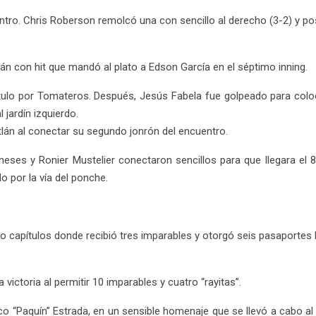
cuentro. Chris Roberson remolcó una con sencillo al derecho (3-2) y 
án con hit que mandó al plato a Edson García en el séptimo inning.
pítulo por Tomateros. Después, Jesús Fabela fue golpeado para coloc
 jardín izquierdo.
lán al conectar su segundo jonrón del encuentro.
ses y Ronier Mustelier conectaron sencillos para que llegara el 
o por la vía del ponche.
nco capítulos donde recibió tres imparables y otorgó seis pasaporte
victoria al permitir 10 imparables y cuatro “rayitas”.
o “Paquín” Estrada, en un sensible homenaje que se llevó a cabo al 