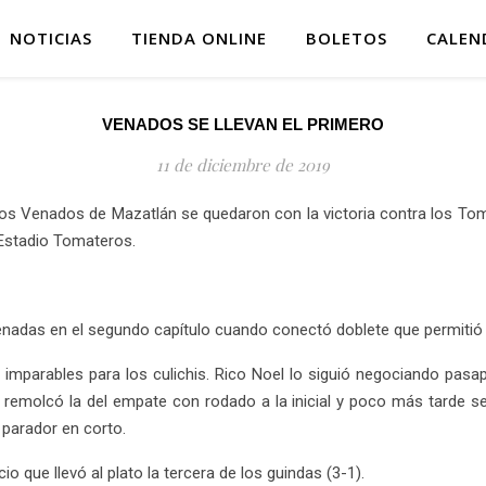
NOTICIAS
TIENDA ONLINE
BOLETOS
CALEN
VENADOS SE LLEVAN EL PRIMERO
11 de diciembre de 2019
os Venados de Mazatlán se quedaron con la victoria contra los Toma
 Estadio Tomateros.
enadas en el segundo capítulo cuando conectó doblete que permitió 
n imparables para los culichis. Rico Noel lo siguió negociando pas
de remolcó la del empate con rodado a la inicial y poco más tarde 
 parador en corto.
o que llevó al plato la tercera de los guindas (3-1).