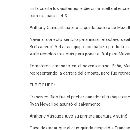
En la cuarta los visitantes le dieron la vuelta al en
carreras para el 4-3.
Anthony Giansanti aportó la quinta carrera de Mazatl
Navarro conectó sencillo para iniciar el octavo ca
Solís acercó 5-4 a su equipo con batazo productor al
Valle remolcó tres más para poner el 8-4 para Mazat
Tomateros amenazo en el noveno inning. Peña, Mene
representando la carrera del empate, pero fue retirad
El PITCHEO:
Francisco Ríos fue el pítcher ganador al trabajar ci
Ryan Newell se apuntó el salvamento.
Anthony Vásquez tuvo su primera apertura y sufrió la 
Cabe destacar que el club guinda despidió a Francisc