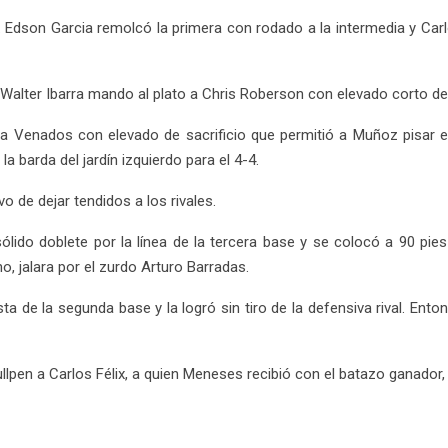
3-2. Edson Garcia remolcó la primera con rodado a la intermedia y C
lter Ibarra mando al plato a Chris Roberson con elevado corto de im
 Venados con elevado de sacrificio que permitió a Muñoz pisar e
a barda del jardín izquierdo para el 4-4.
o de dejar tendidos a los rivales.
ólido doblete por la línea de la tercera base y se colocó a 90 p
, jalara por el zurdo Arturo Barradas.
a de la segunda base y la logró sin tiro de la defensiva rival. Enton
pen a Carlos Félix, a quien Meneses recibió con el batazo ganador, p