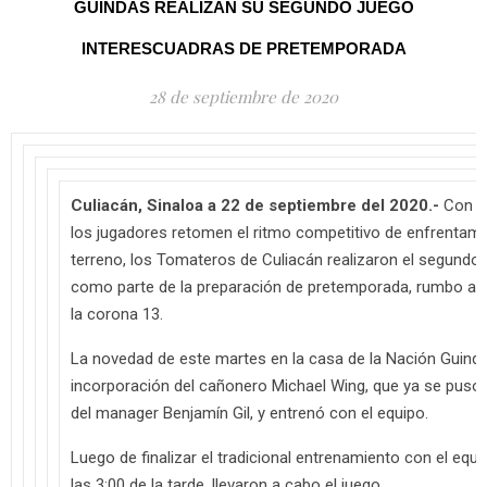
GUINDAS REALIZAN SU SEGUNDO JUEGO
INTERESCUADRAS DE PRETEMPORADA
28 de septiembre de 2020
Culiacán, Sinaloa a 22 de septiembre del 2020.-
Con el
los jugadores retomen el ritmo competitivo de enfrentami
terreno, los Tomateros de Culiacán realizaron el segundo
como parte de la preparación de pretemporada, rumbo a l
la corona 13.
La novedad de este martes en la casa de la Nación Guinda
incorporación del cañonero Michael Wing, que ya se puso 
del manager Benjamín Gil, y entrenó con el equipo.
Luego de finalizar el tradicional entrenamiento con el equ
las 3:00 de la tarde, llevaron a cabo el juego.