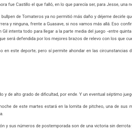
ora fue Castillo el que falló, en lo que parecía ser, para Jesse, una
el bullpen de Tomateros ya no permitió más daño y déjeme decirle que,
rrera y ninguna, frente a Guasave, si nos vamos más allá. Eso confir
ín Gil intenta todo para llegar a la parte media del juego -entre qui
que será defendida por los mejores brazos de relevo con los que cuen
 en este deporte; pero sí permite ahondar en las circunstancias de
o y de alto grado de dificultad, por ende. Y un eventual séptimo jue
 noche de este martes estará en la lomita de pitcheo, una de sus 
a.
ón y sus números de postemporada son de una victoria sin derrota y 