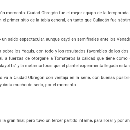
gún momento: Ciudad Obregón fue el mejor equipo de la temporada r
 el primer sitio de la tabla general, en tanto que Culiacán fue sépt
ó un saldo espectacular, aunque cayó en semifinales ante los Venad
ida sobre los Yaquis, con todo y los resultados favorables de los dos
inal, a fuerzas de otorgarle a Tomateros la calidad que tiene co
playoffs” y la metamorfosis que el plantel experimenta llegada esta
 va a Ciudad Obregón con ventaja en la serie, con buenas posibilidad
 y dista mucho de serlo, por el momento.
a gran final; pero tuvo un tercer partido infame, para llorar y por ahí