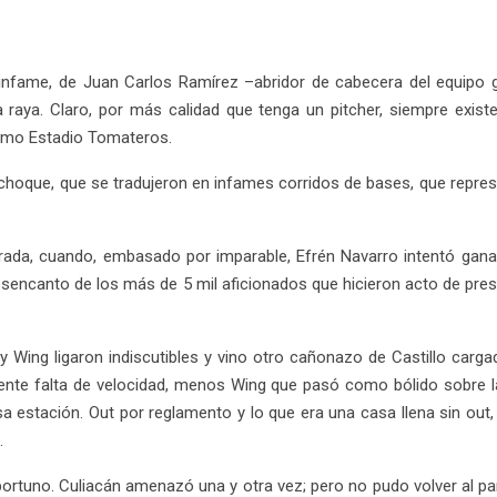
 infame, de Juan Carlos Ramírez –abridor de cabecera del equipo 
a raya. Claro, por más calidad que tenga un pitcher, siempre exist
ismo Estadio Tomateros.
el choque, que se tradujeron en infames corridos de bases, que represe
rada, cuando, embasado por imparable, Efrén Navarro intentó ganar l
 desencanto de los más de 5 mil aficionados que hicieron acto de pre
 y Wing ligaron indiscutibles y vino otro cañonazo de Castillo carga
idente falta de velocidad, menos Wing que pasó como bólido sobre la 
 estación. Out por reglamento y lo que era una casa llena sin out,
.
rtuno. Culiacán amenazó una y otra vez; pero no pudo volver al part