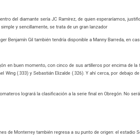
entro del diamante sería JC Ramírez, de quien esperaríamos, justif
simple y sencillamente, se trata de un gran lanzador
ager Benjamín Gil también tendría disponible a Manny Barreda, en cas
ón en buen momento, con cinco de sus artilleros por encima de la fra
l Wing (.333) y Sebastián Elizalde (.326). Y ahí cerca, por debajo de
teros logrará la clasificación a la serie final en Obregón. No será f
nes de Monterrey también regresa a su punto de origen: el estadio So