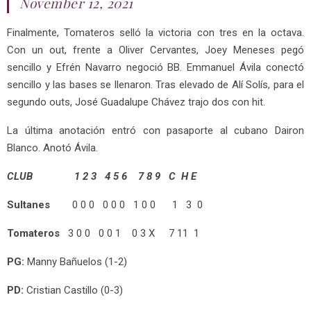
November 12, 2021
Finalmente, Tomateros selló la victoria con tres en la octava.
Con un out, frente a Oliver Cervantes, Joey Meneses pegó
sencillo y Efrén Navarro negoció BB. Emmanuel Ávila conectó
sencillo y las bases se llenaron. Tras elevado de Alí Solís, para el
segundo outs, José Guadalupe Chávez trajo dos con hit.
La última anotación entró con pasaporte al cubano Dairon
Blanco. Anotó Ávila.
CLUB 1 2 3 4 5 6 7 8 9 C H E
Sultanes
0 0 0 0 0 0 1 0 0 1 3 0
Tomateros
3 0 0 0 0 1 0 3 X 7 11 1
PG:
Manny Bañuelos (1-2)
PD:
Cristian Castillo (0-3)