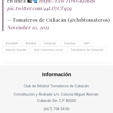
en línea 🛍
https://t.co/TDwGKJ06ds
pic.twitter.com/44LD7CTq5q
— Tomateros de Culiacán (@clubtomateros)
November 10, 2021
Baseball
Béisbol
Culiacán
Guindas
LMP
Nación Guinda
Nos Volvimos Locos
Tomateros de Culiacán
Información
Club de Béisbol Tomateros de Culiacán.
Constitución y Andrade s/n. Colonia Miguel Alemán.
Culiacán Sin. C.P. 80200
(667) 758 34 00