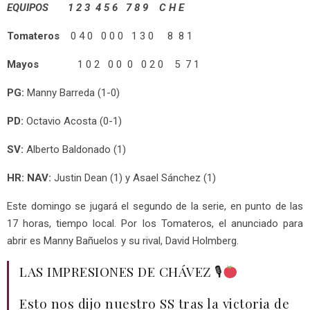
EQUIPOS 1 2 3 4 5 6 7 8 9 C H E
Tomateros
0 4 0 0 0 0 1 3 0 8 8 1
Mayos
1 0 2 0 0 0 0 2 0 5 7 1
PG:
Manny Barreda (1-0)
PD:
Octavio Acosta (0-1)
SV:
Alberto Baldonado (1)
HR: NAV:
Justin Dean (1) y Asael Sánchez (1)
Este domingo se jugará el segundo de la serie, en punto de las
17 horas, tiempo local. Por los Tomateros, el anunciado para
abrir es Manny Bañuelos y su rival, David Holmberg.
LAS IMPRESIONES DE CHÁVEZ 🎙
Esto nos dijo nuestro SS tras la victoria de