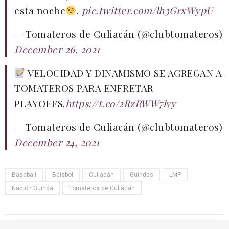
esta noche
.
pic.twitter.com/lh3GrxWypU
— Tomateros de Culiacán (@clubtomateros)
December 26, 2021
VELOCIDAD Y DINAMISMO SE AGREGAN A
TOMATEROS PARA ENFRETAR
PLAYOFFS.
https://t.co/2RzRWW7lvy
— Tomateros de Culiacán (@clubtomateros)
December 24, 2021
Baseball
Béisbol
Culiacán
Guindas
LMP
Nación Guinda
Tomateros de Culiacán