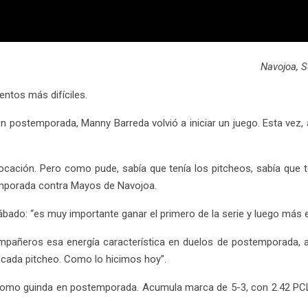
Navojoa, 
entos más difíciles.
ostemporada, Manny Barreda volvió a iniciar un juego. Esta vez, au
cación. Pero como pude, sabía que tenía los pitcheos, sabía que tení
ostemporada contra Mayos de Navojoa.
sábado: “es muy importante ganar el primero de la serie y luego más e
mpañeros esa energía característica en duelos de postemporada, 
n cada pitcheo. Como lo hicimos hoy”.
a como guinda en postemporada. Acumula marca de 5-3, con 2.42 PC
.