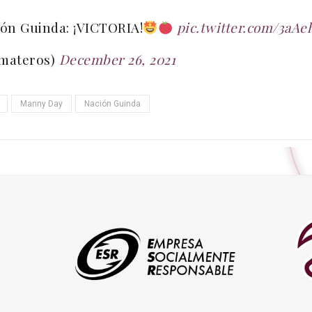
ión Guinda: ¡VICTORIA!
pic.twitter.com/3aAe
omateros)
December 26, 2021
Manny Day
Nación Guinda