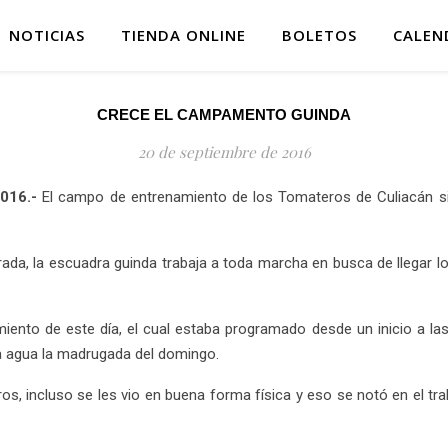
NOTICIAS
TIENDA ONLINE
BOLETOS
CALEN
CRECE EL CAMPAMENTO GUINDA
20 de septiembre de 2016
2016.-
El campo de entrenamiento de los Tomateros de Culiacán sig
rada, la escuadra guinda trabaja a toda marcha en busca de llegar 
miento de este día, el cual estaba programado desde un inicio a la
ha agua la madrugada del domingo.
os, incluso se les vio en buena forma física y eso se notó en el t