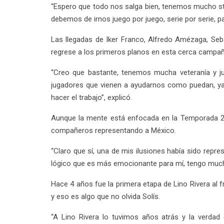
“Espero que todo nos salga bien, tenemos mucho st
debemos de irnos juego por juego, serie por serie, 
Las llegadas de Iker Franco, Alfredo Amézaga, Seba
regrese a los primeros planos en esta cerca campañ
“Creo que bastante, tenemos mucha veteranía y j
jugadores que vienen a ayudarnos como puedan, ya s
hacer el trabajo”, explicó.
Aunque la mente está enfocada en la Temporada 2016
compañeros representando a México.
“Claro que sí, una de mis ilusiones había sido repr
lógico que es más emocionante para mí, tengo much
Hace 4 años fue la primera etapa de Lino Rivera al f
y eso es algo que no olvida Solís.
“A Lino Rivera lo tuvimos años atrás y la verda