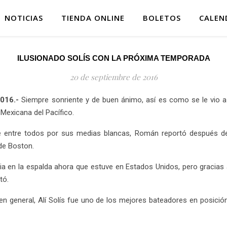
NOTICIAS
TIENDA ONLINE
BOLETOS
CALEN
ILUSIONADO SOLÍS CON LA PRÓXIMA TEMPORADA
20 de septiembre de 2016
2016.-
Siempre sonriente y de buen ánimo, así es como se le vio a
Mexicana del Pacífico.
e entre todos por sus medias blancas, Román reportó después de
de Boston.
a en la espalda ahora que estuve en Estados Unidos, pero gracias 
tó.
n general, Alí Solís fue uno de los mejores bateadores en posición